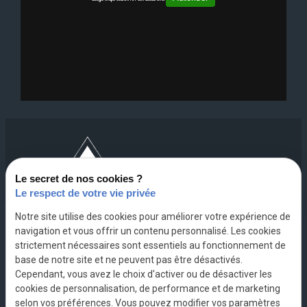
200 Avenue
Le secret de nos cookies ?
Maréchal Leclerc
Le respect de votre vie privée
73000 CHAMBERY
Notre site utilise des cookies pour améliorer votre expérience de
navigation et vous offrir un contenu personnalisé. Les cookies
04 79 62 20 07
strictement nécessaires sont essentiels au fonctionnement de
base de notre site et ne peuvent pas être désactivés.
Cependant, vous avez le choix d'activer ou de désactiver les
cookies de personnalisation, de performance et de marketing
selon vos préférences. Vous pouvez modifier vos paramètres