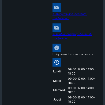
email
s-madjeri@scp-bessault-
madjeri.com
email
s-saint-andre@scp-bessault-
madjeri.com
info
Uniquement sur rendez-vous
access_time
09:00-12:00,
14:00-
Lundi
18:00
09:00-12:00,
14:00-
Mardi
18:00
09:00-12:00,
14:00-
Mercredi
18:00
09:00-12:00,
14:00-
Jeudi
18:00