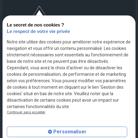
200 Avenue
Le secret de nos cookies ?
Maréchal Leclerc
Le respect de votre vie privée
73000 CHAMBERY
Notre site utilise des cookies pour améliorer votre expérience de
navigation et vous offrir un contenu personnalisé. Les cookies
04 79 62 20 07
strictement nécessaires sont essentiels au fonctionnement de
base de notre site et ne peuvent pas être désactivés.
Cependant, vous avez le choix d'activer ou de désactiver les
cookies de personnalisation, de performance et de marketing
selon vos préférences. Vous pouvez modifier vos paramètres
de cookies à tout moment en cliquant sur le lien 'Gestion des
SIRET :
43310660600018
cookies' situé en bas de notre site. Veuillez noter que la
Mentions
Politique de
désactivation de certains cookies peut avoir un impact sur
légales
confidentialité
certaines fonctionnalités du site.
Plan du site
Gestion des
Continuer sans accepter
cookies
Personnaliser