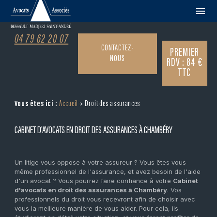
Panneau de gestion des cookies
menu
04 79 62 20 07
CONTACTEZ-
PREMIER
NOUS
RDV : 84 €
TTC
Vous êtes ici :
Accueil
> Droit des assurances
CABINET D'AVOCATS EN DROIT DES ASSURANCES À CHAMBÉRY
Un litige vous oppose à votre assureur ? Vous êtes vous-
même professionnel de l'assurance, et avez besoin de l'aide
d'un avocat ? Vous pourrez faire confiance à votre
Cabinet
d'avocats en droit des assurances à Chambéry
. Vos
professionnels du droit vous recevront afin de choisir avec
vous la meilleure manière de vous aider. Pour cela, ils