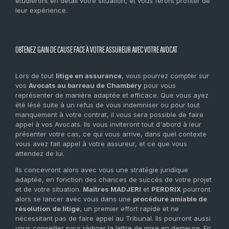
étudieront en détail votre situation, et vous feront profiter de
leur expérience.
OBTENEZ GAIN DE CAUSE FACE À VOTRE ASSUREUR AVEC VOTRE AVOCAT
Lors de tout
litige en assurance
, vous pourrez compter sur
vos
Avocats au barreau de Chambéry
pour vous
représenter de manière adaptée et efficace. Que vous ayez
été lésé suite à un refus de vous indemniser ou pour tout
manquement à votre contrat, il vous sera possible de faire
appel à vos Avocats. Ils vous inviteront tout d'abord à leur
présenter votre cas, ce qui vous arrive, dans quel contexte
vous avez fait appel à votre assureur, et ce que vous
attendez de lui.
Ils concevront alors avec vous une stratégie juridique
adaptée, en fonction des chances de succès de votre projet
et de votre situation.
Maîtres MADJERI
et
PERDRIX
pourront
alors se lancer avec vous dans une
procédure amiable de
résolution de litige
, un premier effort rapide et ne
nécessitant pas de faire appel au Tribunal. Ils pourront aussi
vous conseiller pour rédiger la lettre de mise en demeure. En